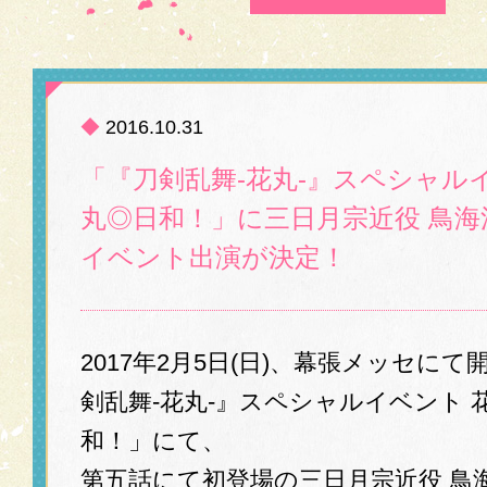
◆
2016.10.31
「『刀剣乱舞-花丸-』スペシャル
丸◎日和！」に三日月宗近役 鳥
イベント出演が決定！
2017年2月5日(日)、幕張メッセに
剣乱舞-花丸-』スペシャルイベント 
和！」にて、
第五話にて初登場の三日月宗近役 鳥