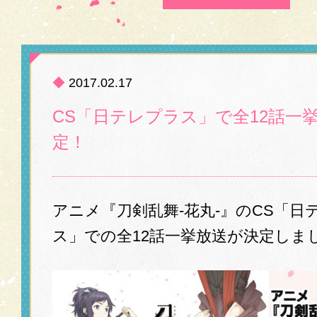
◆
2017.02.17
CS「日テレプラス」で全12話一
定！
アニメ『刀剣乱舞-花丸-』のCS「日
ス」での全12話一挙放送が決定しま