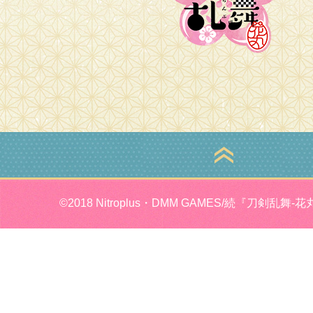
©2018 Nitroplus・DMM GAMES/続『刀剣乱舞